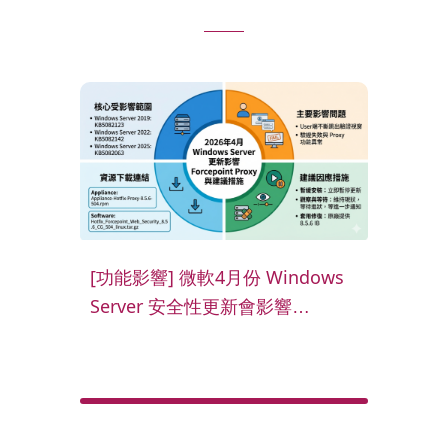
70%
OPS
[功能影響] 微軟4月份 Windows
隔離
Server 安全性更新會影響
化被動
安防
Forcepoint Proxy 的整合式
技術阻
Windows 身分驗證功能，請依照
建議措施應對