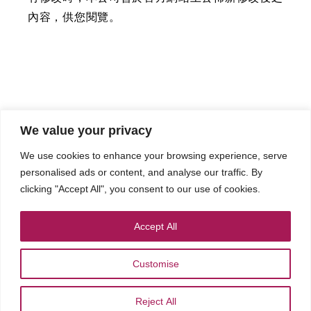
內容，供您閱覽。
We value your privacy
We use cookies to enhance your browsing experience, serve
關於達友
最新消息
產品及應用
課程與活動
personalised ads or content, and analyse our traffic. By
clicking "Accept All", you consent to our use of cookies.
聯絡我們
Accept All
Customise
© 2026 Docutek Solutions, Inc. All rights Reserved.
Privacy Policy
Cookies Settings
Reject All